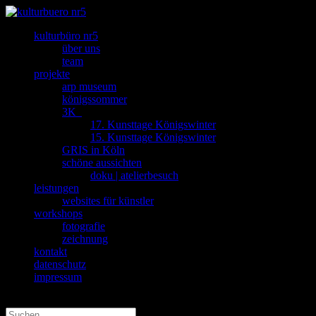
kulturbüro nr5
über uns
team
projekte
arp museum
königssommer
3K_
17. Kunsttage Königswinter
15. Kunsttage Königswinter
GRIS in Köln
schöne aussichten
doku | atelierbesuch
leistungen
websites für künstler
workshops
fotografie
zeichnung
kontakt
datenschutz
impressum
Seite wählen