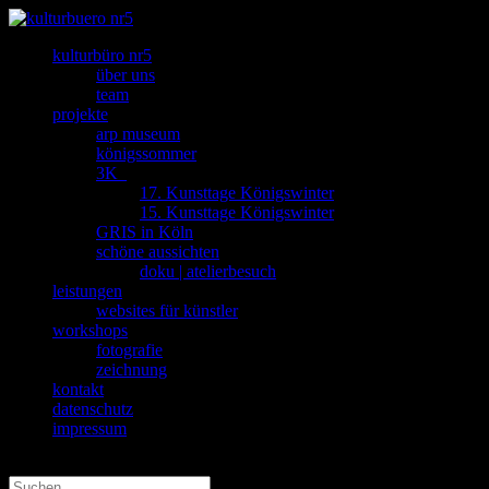
kulturbüro nr5
über uns
team
projekte
arp museum
königssommer
3K_
17. Kunsttage Königswinter
15. Kunsttage Königswinter
GRIS in Köln
schöne aussichten
doku | atelierbesuch
leistungen
websites für künstler
workshops
fotografie
zeichnung
kontakt
datenschutz
impressum
Seite wählen