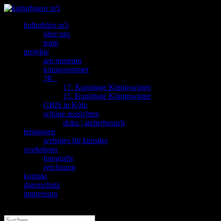
kulturbüro nr5
über uns
team
projekte
arp museum
königssommer
3K_
17. Kunsttage Königswinter
15. Kunsttage Königswinter
GRIS in Köln
schöne aussichten
doku | atelierbesuch
leistungen
websites für künstler
workshops
fotografie
zeichnung
kontakt
datenschutz
impressum
Seite wählen