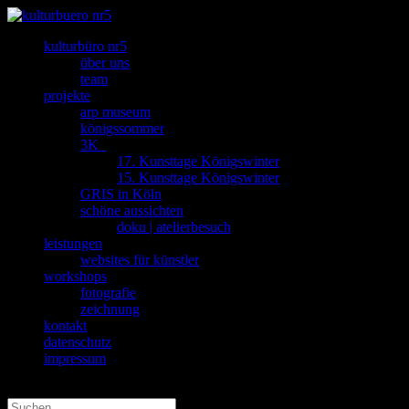
kulturbüro nr5
über uns
team
projekte
arp museum
königssommer
3K_
17. Kunsttage Königswinter
15. Kunsttage Königswinter
GRIS in Köln
schöne aussichten
doku | atelierbesuch
leistungen
websites für künstler
workshops
fotografie
zeichnung
kontakt
datenschutz
impressum
Seite wählen