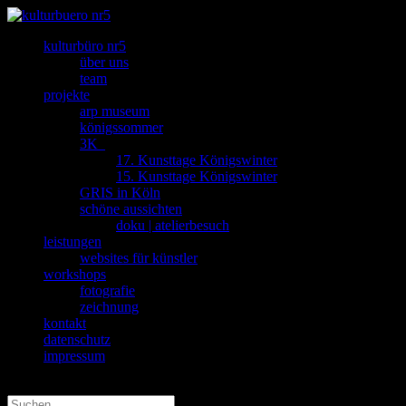
kulturbüro nr5
über uns
team
projekte
arp museum
königssommer
3K_
17. Kunsttage Königswinter
15. Kunsttage Königswinter
GRIS in Köln
schöne aussichten
doku | atelierbesuch
leistungen
websites für künstler
workshops
fotografie
zeichnung
kontakt
datenschutz
impressum
Seite wählen