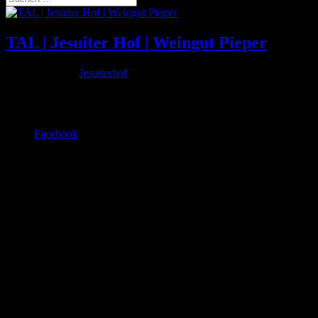
TAL | Jesuiter Hof | Weingut Pieper
Aug. 16, 2016
|
Jesuiterhof
Ausstellung | Von Wet Painting zu dried Art | Das kunstbegeisterte
Familienunternehmen zeigt einige seiner Lieblingswerke.
Facebook
© kulturbüro nr5 (2026)