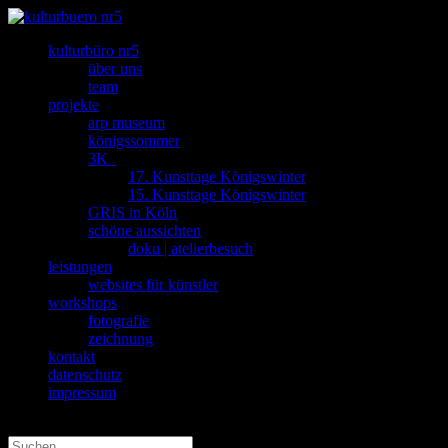
kulturbüro nr5
über uns
team
projekte
arp museum
königssommer
3K_
17. Kunsttage Königswinter
15. Kunsttage Königswinter
GRIS in Köln
schöne aussichten
doku | atelierbesuch
leistungen
websites für künstler
workshops
fotografie
zeichnung
kontakt
datenschutz
impressum
Seite wählen