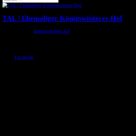
TAL | Ehemaliger Königswinterer Hof
Aug. 16, 2016
|
königswinterer hof
Ausstellungsprojekt Empty Spaces | Tschüss Lemmerz! |
Veranstalter: antiform e.V.
Facebook
© kulturbüro nr5 (2026)