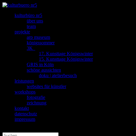
kulturbüro nr5
über uns
team
projekte
arp museum
königssommer
3K_
17. Kunsttage Königswinter
15. Kunsttage Königswinter
GRIS in Köln
schöne aussichten
doku | atelierbesuch
leistungen
websites für künstler
workshops
fotografie
zeichnung
kontakt
datenschutz
impressum
Seite wählen