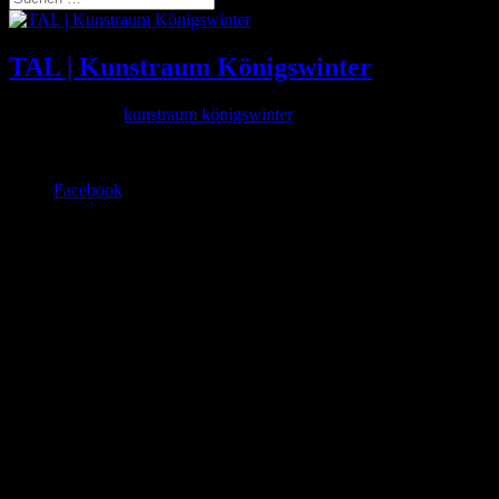
TAL | Kunstraum Königswinter
Aug. 16, 2016
|
kunstraum königswinter
Ausstellung | mixed pickles |
Facebook
© kulturbüro nr5 (2026)