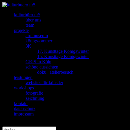
kulturbüro nr5
über uns
team
projekte
arp museum
königssommer
3K_
17. Kunsttage Königswinter
15. Kunsttage Königswinter
GRIS in Köln
schöne aussichten
doku | atelierbesuch
leistungen
websites für künstler
workshops
fotografie
zeichnung
kontakt
datenschutz
impressum
Seite wählen