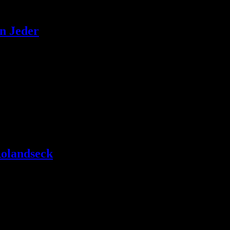
n Jeder
ndlagen des Zeichnens und lädt zum sehen , zeichnen und experimentier
olandseck
useum herum, steht die Darstellung der Kunstwerke im Raum, die Pers