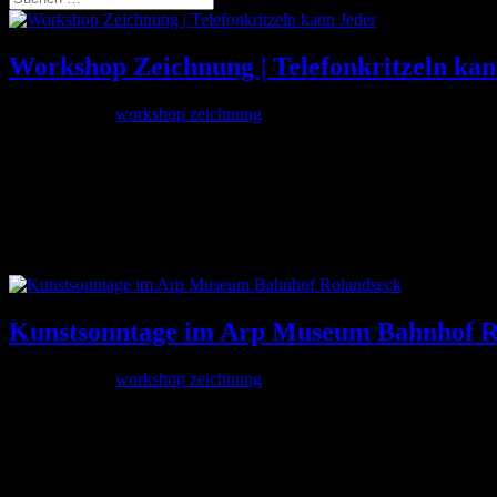
Workshop Zeichnung | Telefonkritzeln kan
Jan. 26, 2015
|
workshop zeichnung
ab dem 19.02.2014, jeweils Donnerstags von 19.00 – 21.30 Uhr
im 5ive Star Studio, Siemensstrasse 14, 53121 Bonn
Dozentin: Franca Perschen, Zeichnerin
Über das Telefonkritzeln hinaus vermittelt dieser Workshop die Gru
Kunstsonntage im Arp Museum Bahnhof R
Jan. 25, 2015
|
workshop zeichnung
5 Sonntage ab dem 22.2.2015, jeweils von 14.00 – 17.00 Uhr
Dozentin: Franca Perschen, Zeichnerin
Im Mittelpunkt der 5 intensiven Zeichenexkursionen im und um das M