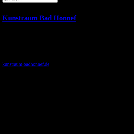
Kunstraum Bad Honnef
Ausstellung | Skulpturen
Kunstraum Bad Honnef | Verein zur Förderung von Kunst & Kultur
in Bad Honnef e.V.
Rathausplatz 3
53604 Bad Honnef
kunstraum-badhonnef.de
Ausstellung | Gestalten aus dem Rhein ll | Skulpturen | Dr.
Ulrich Cremer
“ Die Skulpturen der letzten Jahre entstehen in einem
Spannungsfeld von Dauer und Veränderung.“
18. September – 09. Oktober 2016
Do / Fr: 16.00 Uhr – 19.00 Uhr
Sa / So: 10.00 Uhr – 13.00 Uhr