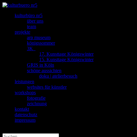
kulturbüro nr5
über uns
team
projekte
arp museum
königssommer
3K_
17. Kunsttage Königswinter
15. Kunsttage Königswinter
GRIS in Köln
schöne aussichten
doku | atelierbesuch
leistungen
websites für künstler
workshops
fotografie
zeichnung
kontakt
datenschutz
impressum
Seite wählen